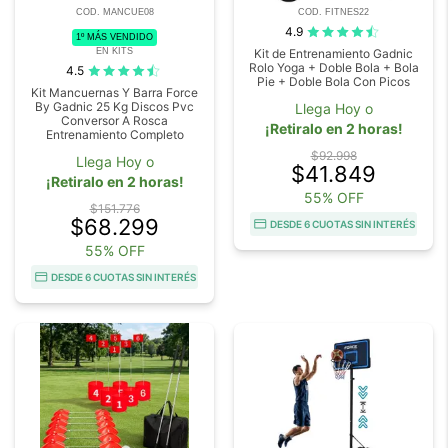
COD. MANCUE08
COD. FITNES22
4.9
1º MÁS VENDIDO
EN KITS
Kit de Entrenamiento Gadnic
Rolo Yoga + Doble Bola + Bola
4.5
Pie + Doble Bola Con Picos
Kit Mancuernas Y Barra Force
By Gadnic 25 Kg Discos Pvc
Llega Hoy o
Conversor A Rosca
¡Retiralo en 2 horas!
Entrenamiento Completo
$92.998
Llega Hoy o
$41.849
¡Retiralo en 2 horas!
55% OFF
$151.776
$68.299
DESDE 6 CUOTAS SIN INTERÉS
55% OFF
DESDE 6 CUOTAS SIN INTERÉS