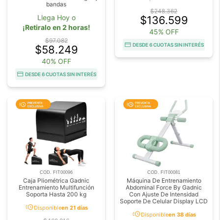
bandas
$248.362
Llega Hoy o
$136.599
¡Retiralo en 2 horas!
45% OFF
$97.082
DESDE 6 CUOTAS SIN INTERÉS
$58.249
40% OFF
DESDE 6 CUOTAS SIN INTERÉS
COD. FIT00096
COD. FIT00081
Caja Pliométrica Gadnic
Máquina De Entrenamiento
Entrenamiento Multifunción
Abdominal Force By Gadnic
Soporta Hasta 200 kg
Con Ajuste De Intensidad
Soporte De Celular Display LCD
acute
Disponible
en 21 días
acute
Disponible
en 38 días