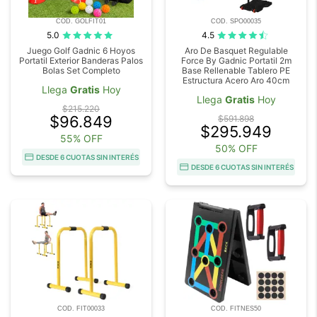
COD. GOLFIT01
COD. SPO00035
5.0
4.5
Juego Golf Gadnic 6 Hoyos
Aro De Basquet Regulable
Portatil Exterior Banderas Palos
Force By Gadnic Portatil 2m
Bolas Set Completo
Base Rellenable Tablero PE
Estructura Acero Aro 40cm
Llega
Gratis
Hoy
Llega
Gratis
Hoy
$215.220
$96.849
$591.898
$295.949
55% OFF
50% OFF
DESDE 6 CUOTAS SIN INTERÉS
DESDE 6 CUOTAS SIN INTERÉS
COD. FIT00033
COD. FITNES50