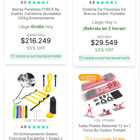
4.5
4.8
Barras Paralelas FORCE By
Sistema De Flexiones De
Gadnic Calistenia Ajustables
Brazos Gadnic Portable
120kg Entrenamiento
Llega Hoy o
Llega
Gratis
Hoy
¡Retiralo en 2 horas!
$480.553
$65.664
$216.249
$29.549
55% OFF
55% OFF
DESDE 6 CUOTAS SIN INTERÉS
DESDE 6 CUOTAS SIN INTERÉS
COD. FITNES67
COD. FIT00083
Tabla Pilates Reformer 12 en 1
4.8
Force By Gadnic Portátil
Kit Entrenamiento Gadnic
acute
Funcional Escalerita + Sogas y
Disponible
en 53 días