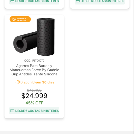
DESDE 6 CUOTAS SIN INTERÉS
DESDE 6 CUOTAS SIN INTERÉS
COD. FIT00070
Agarres Para Barras y
Mancuernas Force By Gadnic
Grip Antideslizante Silicona
acute
Disponible
en 30 días
$45.453
$24.999
45% OFF
DESDE 6 CUOTAS SIN INTERÉS