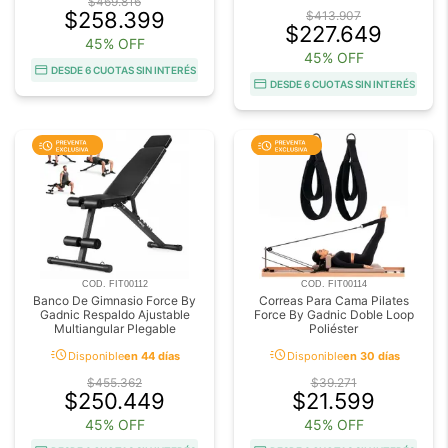
$469.816
$258.399
$413.907
$227.649
45% OFF
45% OFF
DESDE 6 CUOTAS SIN INTERÉS
DESDE 6 CUOTAS SIN INTERÉS
COD. FIT00112
COD. FIT00114
Banco De Gimnasio Force By
Correas Para Cama Pilates
Gadnic Respaldo Ajustable
Force By Gadnic Doble Loop
Multiangular Plegable
Poliéster
acute
acute
Disponible
en 44 días
Disponible
en 30 días
$455.362
$39.271
$250.449
$21.599
45% OFF
45% OFF