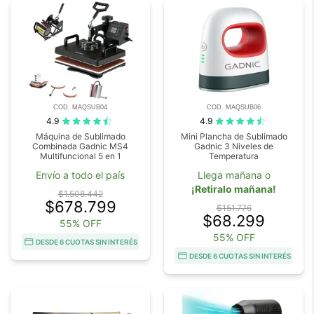
COD. MAQSUB04
COD. MAQSUB06
4.9
4.9
Máquina de Sublimado
Mini Plancha de Sublimado
Combinada Gadnic MS4
Gadnic 3 Niveles de
Multifuncional 5 en 1
Temperatura
Envío a todo el país
Llega mañana o
¡Retiralo mañana!
$1.508.442
$678.799
$151.776
$68.299
55% OFF
55% OFF
DESDE 6 CUOTAS SIN INTERÉS
DESDE 6 CUOTAS SIN INTERÉS