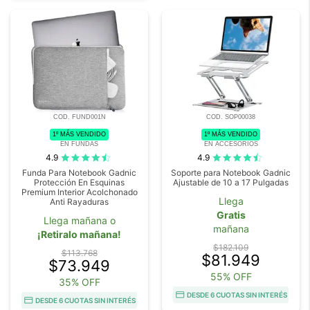
COD. FUND001N
COD. SOP00038
1º MÁS VENDIDO
1º MÁS VENDIDO
EN FUNDAS
EN ACCESORIOS
4.9
4.9
Funda Para Notebook Gadnic
Soporte para Notebook Gadnic
Protección En Esquinas
Ajustable de 10 a 17 Pulgadas
Premium Interior Acolchonado
Llega
Anti Rayaduras
Gratis
Llega mañana o
mañana
¡Retiralo mañana!
$182.109
$113.768
$81.949
$73.949
55% OFF
35% OFF
DESDE 6 CUOTAS SIN INTERÉS
DESDE 6 CUOTAS SIN INTERÉS