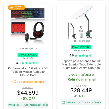
COD. SOP00083
1º MÁS VENDIDO
COD. GAMER101
EN ROUTERS
1º MÁS VENDIDO
4.9
EN MOUSE
Soporte para Antena Starlink
4.9
Mini Exterior Tubo Extensible
82cm Caño 25mm Curvado
Kit Gamer 4 en 1 Gadnic RGB
Teclado Mouse Auricular
Llega mañana o
Mouse Pad
¡Retiralo mañana!
acute
Disponible
en 66 días
$51.725
$81.635
$28.449
$44.899
45% OFF
45% OFF
DESDE 6 CUOTAS SIN INTERÉS
DESDE 6 CUOTAS SIN INTERÉS