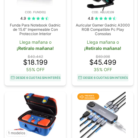
COD. FUND011
COD. ABLUE109
4.9
4.8
Funda Para Notebook Gadnic
Auricular Gamer Gadnic A3000
de 15.6” Impermeable Con
RGB Compatible Pc Play
Proteccion Interior
Consolas
Llega mañana o
Llega mañana o
¡Retiralo mañana!
¡Retiralo mañana!
$40.442
$69.998
$18.199
$45.499
55% OFF
35% OFF
DESDE 6 CUOTAS SIN INTERÉS
DESDE 6 CUOTAS SIN INTERÉS
1 modelos