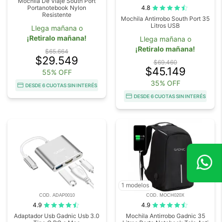
Mochila De Viaje South Port
4.8
Portanotebook Nylon
Resistente
Mochila Antirrobo South Port 35
Litros USB
Llega mañana o
¡Retiralo mañana!
Llega mañana o
¡Retiralo mañana!
$65.664
$29.549
$69.460
$45.149
55% OFF
35% OFF
DESDE 6 CUOTAS SIN INTERÉS
DESDE 6 CUOTAS SIN INTERÉS
1 modelos
COD. ADAP0010
COD. MOCH020X
4.9
4.9
Adaptador Usb Gadnic Usb 3.0
Mochila Antirrobo Gadnic 35