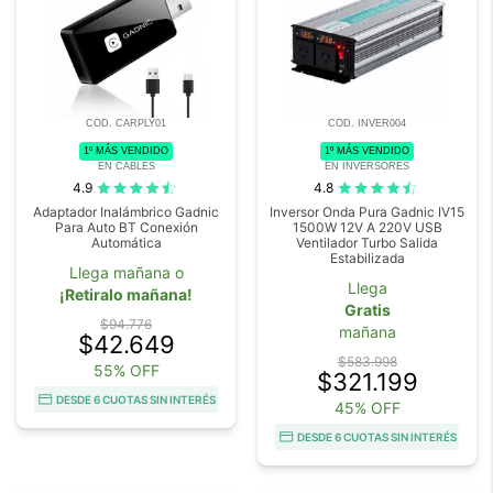
COD. CARPLY01
COD. INVER004
1º MÁS VENDIDO
1º MÁS VENDIDO
EN CABLES
EN INVERSORES
4.9
4.8
Adaptador Inalámbrico Gadnic
Inversor Onda Pura Gadnic IV15
Para Auto BT Conexión
1500W 12V A 220V USB
Automática
Ventilador Turbo Salida
Estabilizada
Llega mañana o
Llega
¡Retiralo mañana!
Gratis
$94.776
mañana
$42.649
$583.998
55% OFF
$321.199
DESDE 6 CUOTAS SIN INTERÉS
45% OFF
DESDE 6 CUOTAS SIN INTERÉS