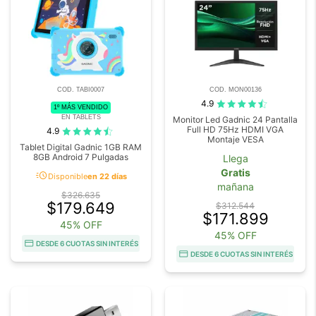
COD. TABI0007
COD. MON00136
4.9
1º MÁS VENDIDO
EN TABLETS
Monitor Led Gadnic 24 Pantalla
Full HD 75Hz HDMI VGA
4.9
Montaje VESA
Tablet Digital Gadnic 1GB RAM
8GB Android 7 Pulgadas
Llega
Gratis
acute
Disponible
en 22 días
mañana
$326.635
$179.649
$312.544
$171.899
45% OFF
45% OFF
DESDE 6 CUOTAS SIN INTERÉS
DESDE 6 CUOTAS SIN INTERÉS