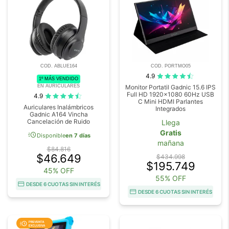
COD. ABLUE164
COD. PORTMO05
4.9
1º MÁS VENDIDO
EN AURICULARES
Monitor Portatil Gadnic 15.6 IPS
Full HD 1920x1080 60Hz USB
4.9
C Mini HDMI Parlantes
Auriculares Inalámbricos
Integrados
Gadnic A164 Vincha
Cancelación de Ruido
Llega
Gratis
acute
Disponible
en 7 días
mañana
$84.816
$46.649
$434.998
$195.749
45% OFF
55% OFF
DESDE 6 CUOTAS SIN INTERÉS
DESDE 6 CUOTAS SIN INTERÉS