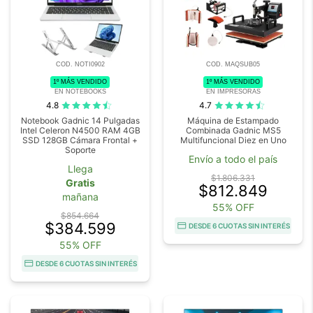
COD. NOTI0902
COD. MAQSUB05
1º MÁS VENDIDO
1º MÁS VENDIDO
EN NOTEBOOKS
EN IMPRESORAS
4.8
4.7
Notebook Gadnic 14 Pulgadas
Máquina de Estampado
Intel Celeron N4500 RAM 4GB
Combinada Gadnic MS5
SSD 128GB Cámara Frontal +
Multifuncional Diez en Uno
Soporte
Envío a todo el país
Llega
$1.806.331
Gratis
$812.849
mañana
55% OFF
$854.664
$384.599
DESDE 6 CUOTAS SIN INTERÉS
55% OFF
DESDE 6 CUOTAS SIN INTERÉS