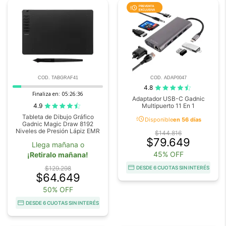
COD. TABGRAF41
COD. ADAP0047
4.8
Finaliza en:
05:26:35
Adaptador USB-C Gadnic
4.9
Multipuerto 11 En 1
Tableta de Dibujo Gráfico
acute
Disponible
en 56 días
Gadnic Magic Draw 8192
Niveles de Presión Lápiz EMR
$144.816
$79.649
Llega mañana o
45% OFF
¡Retiralo mañana!
$129.298
DESDE 6 CUOTAS SIN INTERÉS
$64.649
50% OFF
DESDE 6 CUOTAS SIN INTERÉS