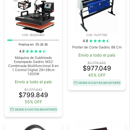
COD. MAQSUB02
COD. PLOTT002
4.8
Finaliza en:
05:26:35
Plotter de Corte Gadnic 88 Cm
4.9
Envío a todo el país
Máquina de Sublimado
Estampado Gadnic MS2
$1.776.453
Combinada Multifuncional 8 en
$977.049
1 Control Digital 29x38cm
1200W
45% OFF
Envío a todo el país
DESDE 6 CUOTAS SIN INTERÉS
$1.777.442
$799.849
55% OFF
DESDE 6 CUOTAS SIN INTERÉS