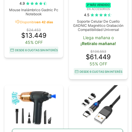
4.9
1º MÁS VENDIDO
EN ACCESORIOS
Mouse Inalámbrico Gadnic Pc
Notebook
4.5
acute
Soporte Celular De Cuello
Disponible
en 42 días
GADNIC Magnético Grabación
Compatibilidad Universal
$24.453
$13.449
Llega mañana o
45% OFF
¡Retiralo mañana!
DESDE 6 CUOTAS SIN INTERÉS
$136.553
$61.449
55% OFF
DESDE 6 CUOTAS SIN INTERÉS
COD. COMPRE03
COD. CABLE001