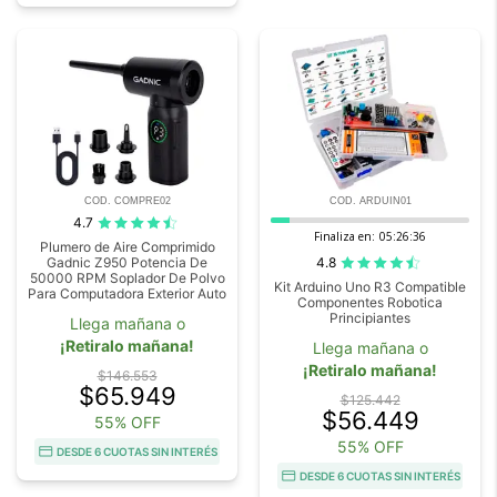
COD. COMPRE02
COD. ARDUIN01
4.7
Finaliza en:
05:26:35
Plumero de Aire Comprimido
4.8
Gadnic Z950 Potencia De
50000 RPM Soplador De Polvo
Kit Arduino Uno R3 Compatible
Para Computadora Exterior Auto
Componentes Robotica
Principiantes
Llega mañana o
¡Retiralo mañana!
Llega mañana o
¡Retiralo mañana!
$146.553
$65.949
$125.442
$56.449
55% OFF
55% OFF
DESDE 6 CUOTAS SIN INTERÉS
DESDE 6 CUOTAS SIN INTERÉS