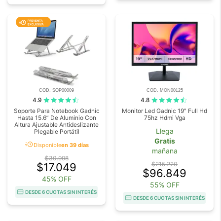
COD. SOP00009
COD. MON00125
4.9
4.8
Soporte Para Notebook Gadnic
Monitor Led Gadnic 19" Full Hd
Hasta 15.6” De Aluminio Con
75hz Hdmi Vga
Altura Ajustable Antideslizante
Llega
Plegable Portátil
Gratis
acute
Disponible
en 39 días
mañana
$30.998
$215.220
$17.049
$96.849
45% OFF
55% OFF
DESDE 6 CUOTAS SIN INTERÉS
DESDE 6 CUOTAS SIN INTERÉS