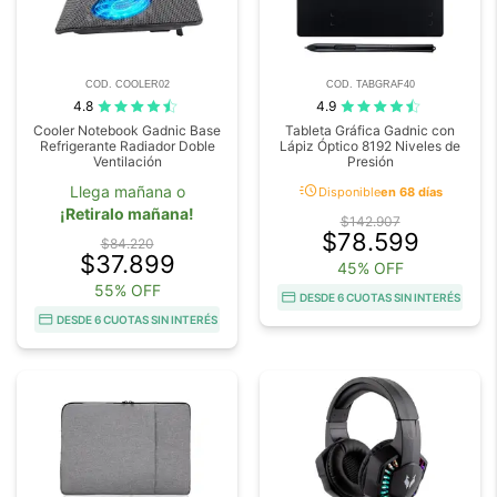
COD. COOLER02
COD. TABGRAF40
4.8
4.9
Cooler Notebook Gadnic Base
Tableta Gráfica Gadnic con
Refrigerante Radiador Doble
Lápiz Óptico 8192 Niveles de
Ventilación
Presión
acute
Llega mañana o
Disponible
en 68 días
¡Retiralo mañana!
$142.907
$78.599
$84.220
$37.899
45% OFF
55% OFF
DESDE 6 CUOTAS SIN INTERÉS
DESDE 6 CUOTAS SIN INTERÉS