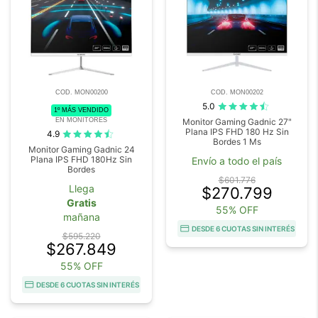
COD. MON00200
COD. MON00202
5.0
1º MÁS VENDIDO
EN MONITORES
Monitor Gaming Gadnic 27"
Plana IPS FHD 180 Hz Sin
4.9
Bordes 1 Ms
Monitor Gaming Gadnic 24
Plana IPS FHD 180Hz Sin
Envío a todo el país
Bordes
$601.776
Llega
$270.799
Gratis
55% OFF
mañana
DESDE 6 CUOTAS SIN INTERÉS
$595.220
$267.849
55% OFF
DESDE 6 CUOTAS SIN INTERÉS