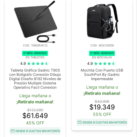
COD. TABGRAF15
COD. MOCH0558
1º MÁS VENDIDO
1º MÁS VENDIDO
EN TABLETAS
EN MOCHILAS
4.9
4.9
Tableta Gráfica Gadnic T605
Mochila Con Puerto USB
con Bolígrafo Conexión Dibujo
SouthPort By Gadnic
Digital Diseño 8192 Niveles de
Impermeable
Presión Multiple Sistema
Llega mañana o
Operativo Facil Conexion
¡Retiralo mañana!
Llega mañana o
¡Retiralo mañana!
$42.998
$19.349
$112.089
$61.649
55% OFF
45% OFF
DESDE 6 CUOTAS SIN INTERÉS
DESDE 6 CUOTAS SIN INTERÉS