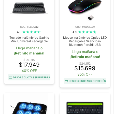
COD. TECLA012
COD. MOUSE030
4.9
4.9
Teclado Inalámbrico Gadnic
Mouse Inalámbrico Óptico LED
Mini Universal Recargable
Recargable Silencioso
Bluetooth Portátil USB
Llega mañana o
Llega mañana o
¡Retiralo mañana!
¡Retiralo mañana!
$29.915
$17.949
$24.152
$15.699
40% OFF
35% OFF
DESDE 6 CUOTAS SIN INTERÉS
DESDE 6 CUOTAS SIN INTERÉS