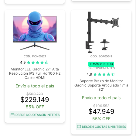
COD. MON00127
COD. SOP00049
4.9
1º MÁS VENDIDO
EN COMPONENTES
Monitor LED Gadnic 27" Alta
Resolución IPS Full Hd 100 Hz
4.9
Cable HDMI
Soporte Brazo de Monitor
Gadnic Soporte Articulado 17” a
Envío a todo el país
32”
$509.220
Envío a todo el país
$229.149
$106.553
55% OFF
$47.949
DESDE 6 CUOTAS SIN INTERÉS
55% OFF
DESDE 6 CUOTAS SIN INTERÉS