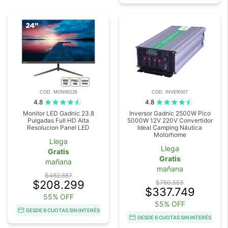
COD. MON00126
COD. INVER007
4.8
4.8
Monitor LED Gadnic 23.8
Inversor Gadnic 2500W Pico
Pulgadas Full HD Alta
5000W 12V 220V Convertidor
Resolucion Panel LED
Ideal Camping Náutica
Motorhome
Llega
Llega
Gratis
Gratis
mañana
mañana
$462.887
$208.299
$750.553
$337.749
55% OFF
55% OFF
DESDE 6 CUOTAS SIN INTERÉS
DESDE 6 CUOTAS SIN INTERÉS