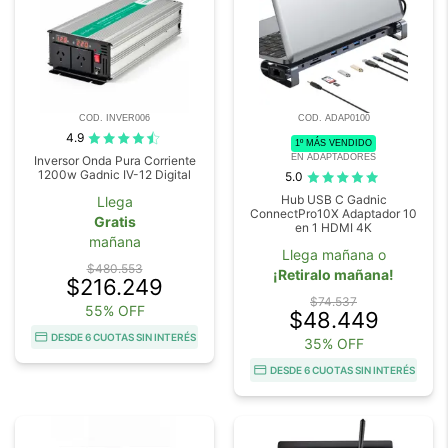
COD. INVER006
COD. ADAP0100
4.9
1º MÁS VENDIDO
EN ADAPTADORES
Inversor Onda Pura Corriente
1200w Gadnic IV-12 Digital
5.0
Hub USB C Gadnic
Llega
ConnectPro10X Adaptador 10
Gratis
en 1 HDMI 4K
mañana
Llega mañana o
$480.553
¡Retiralo mañana!
$216.249
$74.537
55% OFF
$48.449
DESDE 6 CUOTAS SIN INTERÉS
35% OFF
DESDE 6 CUOTAS SIN INTERÉS