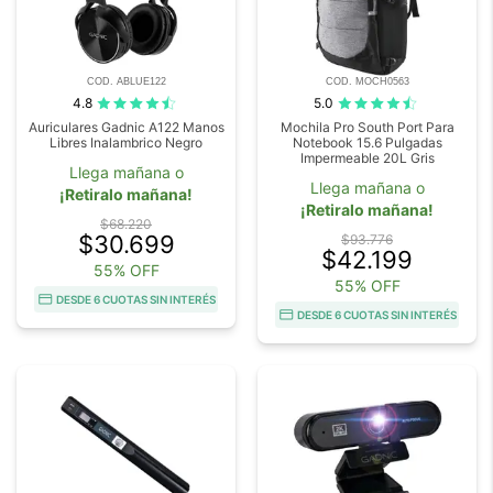
COD. ABLUE122
COD. MOCH0563
4.8
5.0
Auriculares Gadnic A122 Manos
Mochila Pro South Port Para
Libres Inalambrico Negro
Notebook 15.6 Pulgadas
Impermeable 20L Gris
Llega mañana o
Llega mañana o
¡Retiralo mañana!
¡Retiralo mañana!
$68.220
$30.699
$93.776
$42.199
55% OFF
55% OFF
DESDE 6 CUOTAS SIN INTERÉS
DESDE 6 CUOTAS SIN INTERÉS