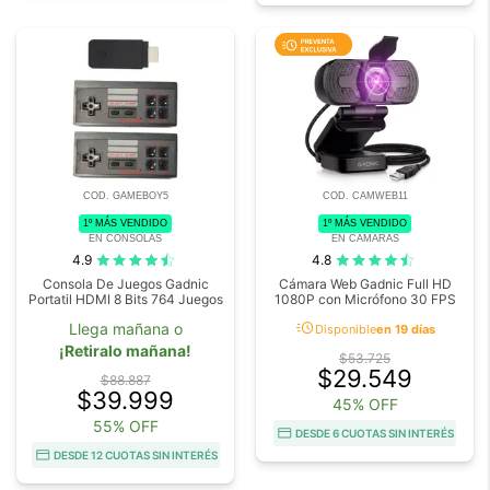
COD. GAMEBOY5
COD. CAMWEB11
1º MÁS VENDIDO
1º MÁS VENDIDO
EN CONSOLAS
EN CAMARAS
4.9
4.8
Consola De Juegos Gadnic
Cámara Web Gadnic Full HD
Portatil HDMI 8 Bits 764 Juegos
1080P con Micrófono 30 FPS
acute
Llega mañana o
Disponible
en 19 días
¡Retiralo mañana!
$53.725
$29.549
$88.887
$39.999
45% OFF
55% OFF
DESDE 6 CUOTAS SIN INTERÉS
DESDE 12 CUOTAS SIN INTERÉS