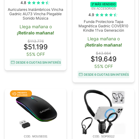
4.8
1º MÁS VENDIDO
EN ACCESORIOS
Auriculares Inalámbricos Vincha
Gadnic AU73 Vincha Plegable
4.9
Sonido Música
Funda Protectora Tapa
Magnética Gadnic COVER10
Llega mañana o
Kindle 11va Generación
¡Retiralo mañana!
Llega mañana o
$113.776
¡Retiralo mañana!
$51.199
$43.664
55% OFF
$19.649
DESDE 6 CUOTAS SIN INTERÉS
55% OFF
DESDE 6 CUOTAS SIN INTERÉS
COD. MOUSE031
COD. SOP00112