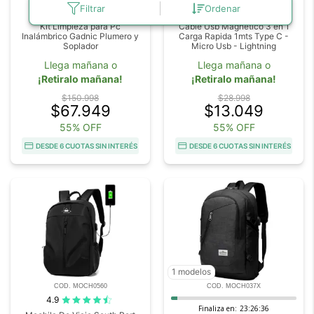
Filtrar
Ordenar
4.8
4.9
Kit Limpieza para Pc
Cable Usb Magnetico 3 en 1
Inalámbrico Gadnic Plumero y
Carga Rapida 1mts Type C -
Soplador
Micro Usb - Lightning
Llega mañana o
Llega mañana o
¡Retiralo mañana!
¡Retiralo mañana!
$150.998
$28.998
$67.949
$13.049
55% OFF
55% OFF
DESDE 6 CUOTAS SIN INTERÉS
DESDE 6 CUOTAS SIN INTERÉS
1 modelos
COD. MOCH0560
COD. MOCH037X
4.9
Finaliza en:
23:26:35