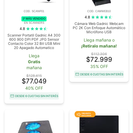
COD. SCANP01
COD. CAMWEB10
4.8
1º MÁS VENDIDO
EN SCANNERS
Cámara Web Gadnic Webcam
PC 2K Con Enfoque Automático
4.8
Micrófono USB
Scanner Portatil Gadnic A4 300
600 900 DPI PDF JPG Sensor
Llega mañana o
Contacto Color 32 Bit USB Mini
¡Retiralo mañana!
20 Apagado Automatico
$112.306
Llega
$72.999
Gratis
35% OFF
mañana
DESDE 6 CUOTAS SIN INTERÉS
$128.415
$77.049
40% OFF
DESDE 6 CUOTAS SIN INTERÉS