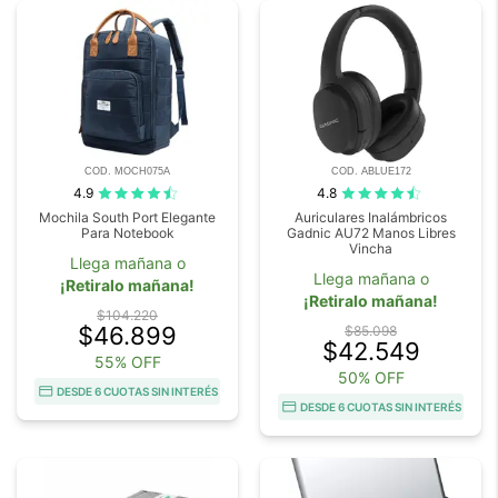
COD. MOCH075A
COD. ABLUE172
4.9
4.8
Mochila South Port Elegante
Auriculares Inalámbricos
Para Notebook
Gadnic AU72 Manos Libres
Vincha
Llega mañana o
Llega mañana o
¡Retiralo mañana!
¡Retiralo mañana!
$104.220
$46.899
$85.098
$42.549
55% OFF
50% OFF
DESDE 6 CUOTAS SIN INTERÉS
DESDE 6 CUOTAS SIN INTERÉS