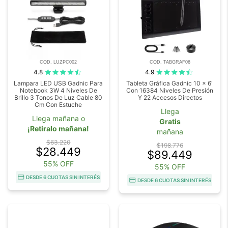
COD. LUZPC002
COD. TABGRAF06
4.8
4.9
Lampara LED USB Gadnic Para
Tableta Gráfica Gadnic 10 x 6"
Notebook 3W 4 Niveles De
Con 16384 Niveles De Presión
Brillo 3 Tonos De Luz Cable 80
Y 22 Accesos Directos
Cm Con Estuche
Llega
Llega mañana o
Gratis
¡Retiralo mañana!
mañana
$63.220
$198.776
$28.449
$89.449
55% OFF
55% OFF
DESDE 6 CUOTAS SIN INTERÉS
DESDE 6 CUOTAS SIN INTERÉS