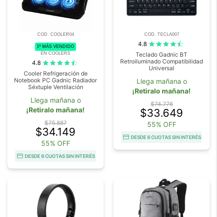
COD. COOLER04
COD. TECLA007
4.8
1º MÁS VENDIDO
EN COOLERS
Teclado Gadnic BT
Retroiluminado Compatibilidad
4.8
Universal
Cooler Refrigeración de
Notebook PC Gadnic Radiador
Llega mañana o
Séxtuple Ventilación
¡Retiralo mañana!
Llega mañana o
$74.776
¡Retiralo mañana!
$33.649
$75.887
55% OFF
$34.149
DESDE 6 CUOTAS SIN INTERÉS
55% OFF
DESDE 6 CUOTAS SIN INTERÉS