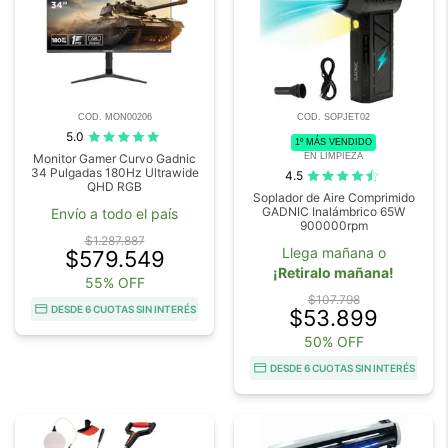
COD. MON00206
COD. SOPJET02
5.0
1º MÁS VENDIDO
EN LIMPIEZA
Monitor Gamer Curvo Gadnic
34 Pulgadas 180Hz Ultrawide
4.5
QHD RGB
Soplador de Aire Comprimido
GADNIC Inalámbrico 65W
Envío a todo el país
900000rpm
$1.287.887
Llega mañana o
$579.549
¡Retiralo mañana!
55% OFF
$107.798
DESDE 6 CUOTAS SIN INTERÉS
$53.899
50% OFF
DESDE 6 CUOTAS SIN INTERÉS