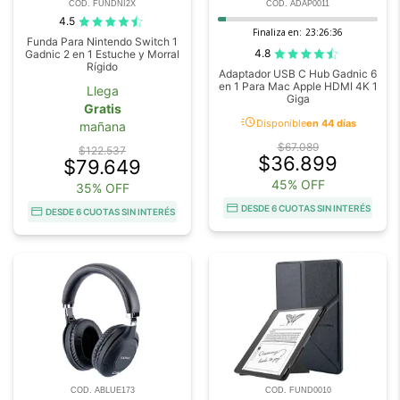
COD. FUNDNI2X
COD. ADAP0011
4.5
Finaliza en:
23:26:35
Funda Para Nintendo Switch 1
4.8
Gadnic 2 en 1 Estuche y Morral
Rígido
Adaptador USB C Hub Gadnic 6
en 1 Para Mac Apple HDMI 4K 1
Llega
Giga
Gratis
acute
Disponible
en 44 días
mañana
$67.089
$122.537
$36.899
$79.649
45% OFF
35% OFF
DESDE 6 CUOTAS SIN INTERÉS
DESDE 6 CUOTAS SIN INTERÉS
COD. ABLUE173
COD. FUND0010