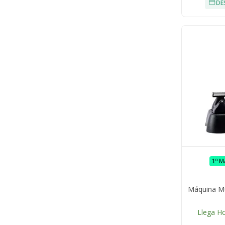
DE
1º 
Máquina Mu
Llega H