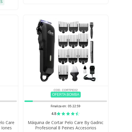
ÉS
COD. CORTPE02
OFERTA BOMBA
Finaliza en:
05:22:58
4.8
elo Care
Máquina de Cortar Pelo Care By Gadnic
 Iones
Profesional 8 Peines Accesorios