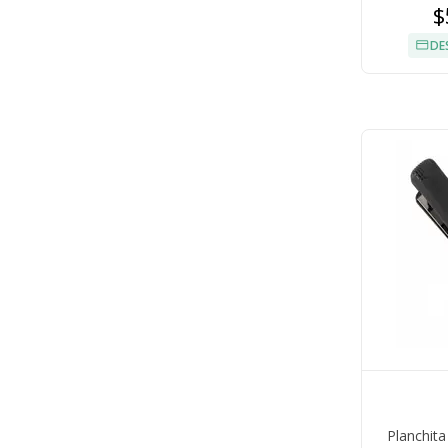
$
DE
Planchita