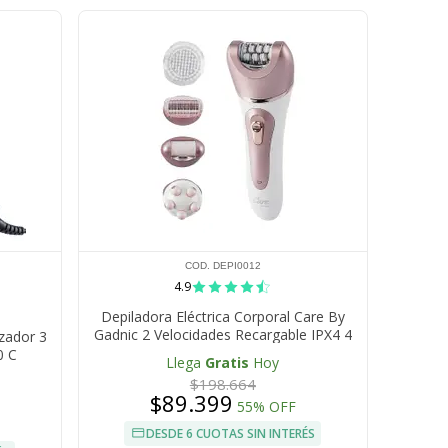
COD. DEPI0012
4.9
Depiladora Eléctrica Corporal Care By
Gadnic 2 Velocidades Recargable IPX4 4
zador 3
Cabezales Intercambiables
0 C
Llega
Gratis
Hoy
$198.664
$89.399
55% OFF
DESDE 6 CUOTAS SIN INTERÉS