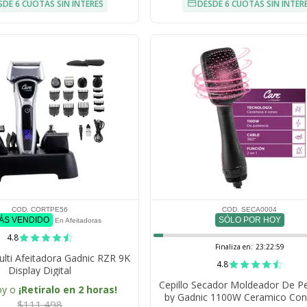
SDE 6 CUOTAS SIN INTERÉS
DESDE 6 CUOTAS SIN INTER
COD. CORTPE56
COD. SECA0004
MÁS VENDIDO
SÓLO POR HOY
En Afeitadoras
4.8
Finaliza en:
23:22:58
lti Afeitadora Gadnic RZR 9K
4.8
Display Digital
Cepillo Secador Moldeador De P
oy o
¡Retiralo en 2 horas!
by Gadnic 1100W Ceramico Con
$111.498