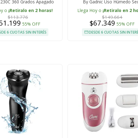
 230C 360 Grados Apagado
By Gadnic Uso Húmedo Se
omático Placas Anchas
oy o
¡Retiralo en 2 horas!
Llega Hoy o
¡Retiralo en 2 h
$113.776
$149.664
51.199
$67.349
55% OFF
55% OFF
SDE 6 CUOTAS SIN INTERÉS
DESDE 6 CUOTAS SIN INTER