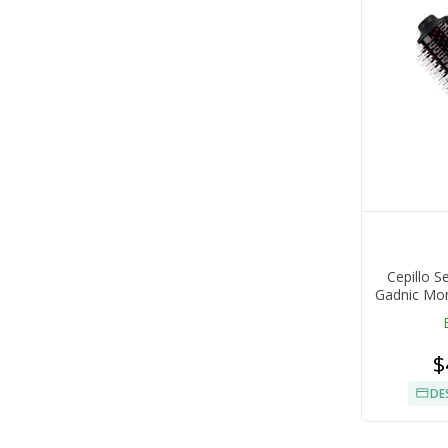
Cepillo S
Gadnic Mo
$
DE