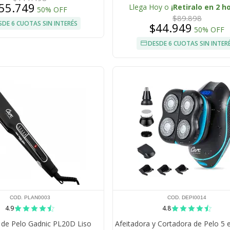
Negativos
55.749
Llega Hoy o
¡Retiralo en 2 h
50% OFF
$89.898
SDE 6 CUOTAS SIN INTERÉS
$44.949
50% OFF
DESDE 6 CUOTAS SIN INTER
COD. PLAN0003
COD. DEPI0014
4.9
4.8
 de Pelo Gadnic PL20D Liso
Afeitadora y Cortadora de Pelo 5 