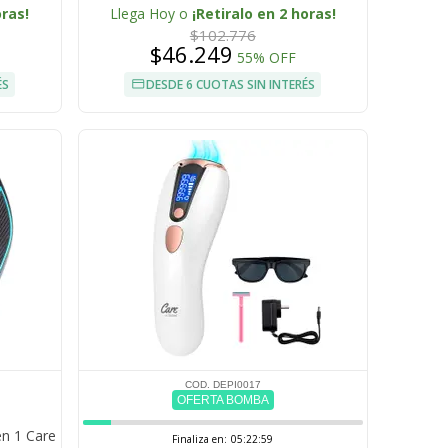
oras!
Llega Hoy o
¡Retiralo en 2 horas!
$102.776
$46.249
55% OFF
ÉS
DESDE 6 CUOTAS SIN INTERÉS
COD. DEPI0017
OFERTA BOMBA
en 1 Care
Finaliza en:
05:22:58