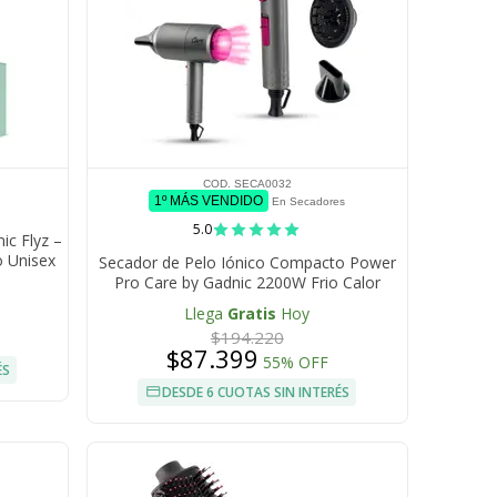
COD. SECA0032
1º MÁS VENDIDO
En Secadores
5.0
ic Flyz –
o Unisex
Secador de Pelo Iónico Compacto Power
a
Pro Care by Gadnic 2200W Frio Calor
Difusor Antifrizz
Llega
Gratis
Hoy
$194.220
$87.399
55% OFF
ÉS
DESDE 6 CUOTAS SIN INTERÉS