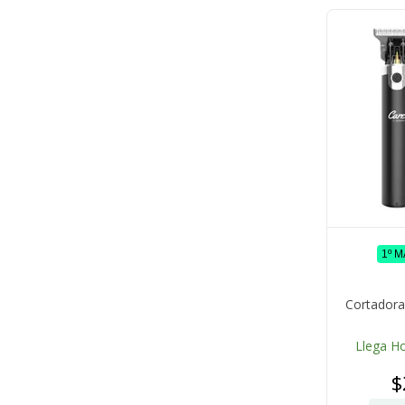
1º 
Cortadora
Llega H
$