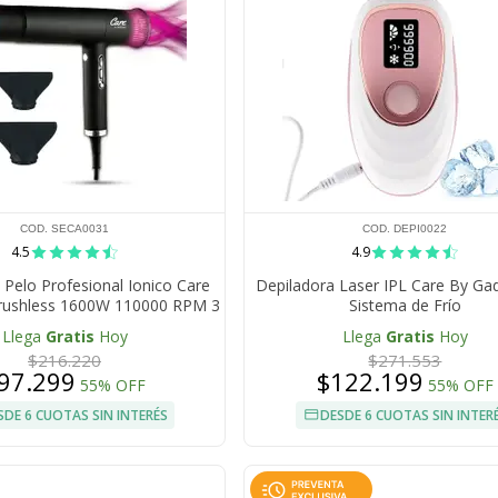
COD. SECA0031
COD. DEPI0022
4.5
4.9
 Pelo Profesional Ionico Care
Depiladora Laser IPL Care By Ga
rushless 1600W 110000 RPM 3
Sistema de Frío
es 3 Temperaturas Anti Frizz
Llega
Gratis
Hoy
Llega
Gratis
Hoy
$216.220
$271.553
97.299
$122.199
55% OFF
55% OFF
SDE 6 CUOTAS SIN INTERÉS
DESDE 6 CUOTAS SIN INTER