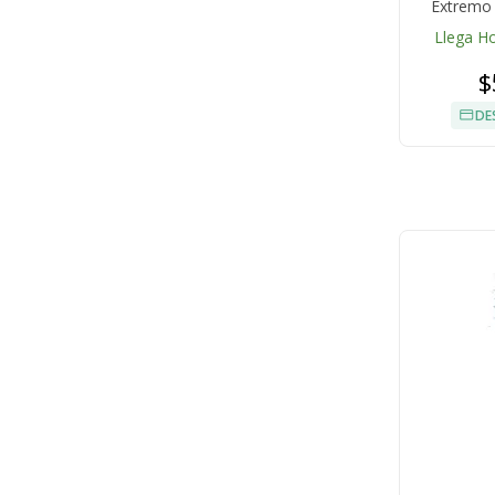
Extremo
Aut
Llega H
$
DE