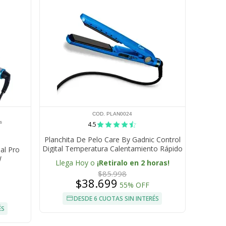
COD. PLAN0024
s
4.5
Planchita De Pelo Care By Gadnic Control
Digital Temperatura Calentamiento Rápido
nal Pro
W
Llega Hoy o
¡Retiralo en 2 horas!
$85.998
$38.699
55% OFF
DESDE 6 CUOTAS SIN INTERÉS
ÉS