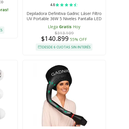
co
4.8
oras!
Depiladora Definitiva Gadnic Láser Filtro
UV Portable 36W 5 Niveles Pantalla LED
999.999 Pulsos
Llega
Gratis
Hoy
ÉS
$313.109
$140.899
55% OFF
DESDE 6 CUOTAS SIN INTERÉS