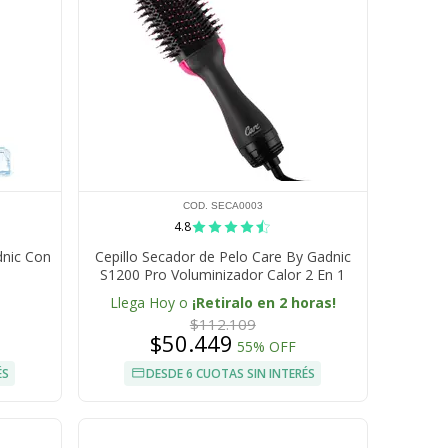
COD. SECA0003
4.8
dnic Con
Cepillo Secador de Pelo Care By Gadnic
S1200 Pro Voluminizador Calor 2 En 1
Llega Hoy o
¡Retiralo en 2 horas!
$112.109
$50.449
55% OFF
ÉS
DESDE 6 CUOTAS SIN INTERÉS