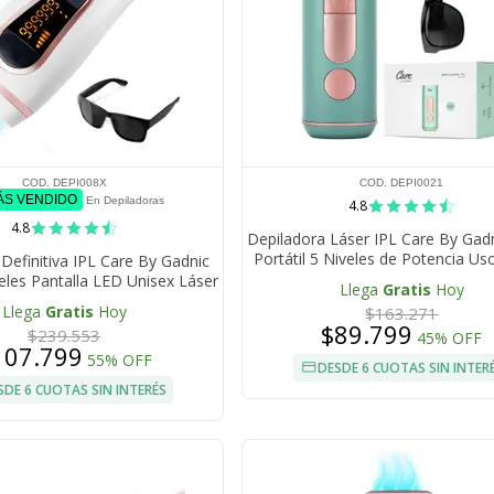
COD. DEPI008X
COD. DEPI0021
ÁS VENDIDO
En Depiladoras
4.8
4.8
Depiladora Láser IPL Care By Gadn
Portátil 5 Niveles de Potencia Us
Definitiva IPL Care By Gadnic
Tecnología de Luz Pulsad
eles Pantalla LED Unisex Láser
Llega
Gratis
Hoy
Llega
Gratis
Hoy
$163.271
$89.799
$239.553
45% OFF
107.799
55% OFF
DESDE 6 CUOTAS SIN INTER
SDE 6 CUOTAS SIN INTERÉS