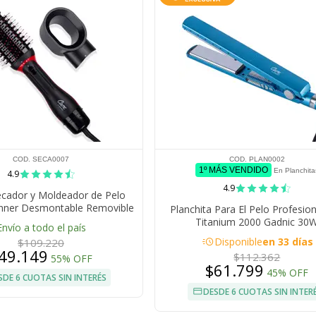
COD. SECA0007
COD. PLAN0002
1º MÁS VENDIDO
En Planchita
4.9
4.9
ecador y Moldeador de Pelo
nner Desmontable Removible
Planchita Para El Pelo Profesio
Titanium 2000 Gadnic 30
Envío a todo el país
acute
Disponible
en 33 días
$109.220
49.149
$112.362
55% OFF
$61.799
45% OFF
SDE 6 CUOTAS SIN INTERÉS
DESDE 6 CUOTAS SIN INTER