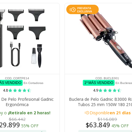
COD. CORTPE14
COD. BUCLE001
MÁS VENDIDO
1º MÁS VENDIDO
En Cortadoras
En Bucleras
4.8
4.9
 De Pelo Profesional Gadnic
Buclera de Pelo Gadnic B3000 Ri
Ergonómica
Tubos 25 mm 150W 180 21
acute
oy o
¡Retiralo en 2 horas!
Disponible
en 21 días
$66.442
$116.089
29.899
$63.849
55% OFF
45% OFF