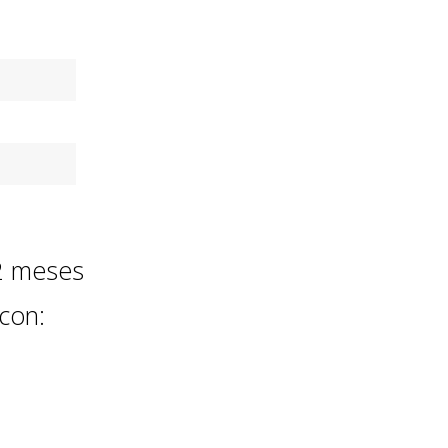
r durante
12 meses
con: