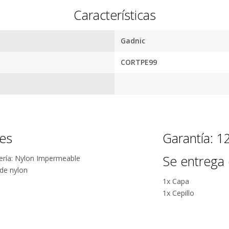
sueltos, su diseño ergonómico lo hace mas cómodo de sostene
Características
s de trabajo.
Gadnic
Por qué estamos tan seguros?
CORTPE99
100% de
Más de
calificaciones
15.000
positivas en
comentarios
MercadoLibre.
positivos en
todos
5 estrellas de
nes
Garantía: 
nuestros
5 en Google.
productos.
Se entrega 
uería: Nylon Impermeable
5 estrellas de
 de nylon
Seguro de
5 en
1x Capa
cobertura en
Facebook.
1x Cepillo
tus envíos.
Garantía
oficial y