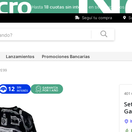
Seguí tu compra
Su
Lanzamientos
Promociones Bancarias
E99
401 
Se
Ga
I