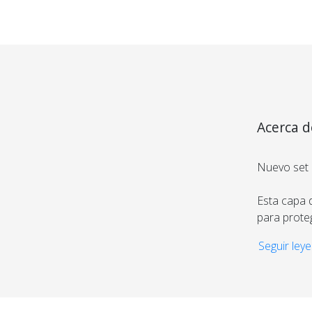
Acerca d
Tu compra 
Nuevo set 
Cumplimos con los 
Esta capa 
estándares de se
para proteg
Nos avalan 14 a
trayectoria
Seguir leye
Tiene cuell
tamaños de 
El cepillo 