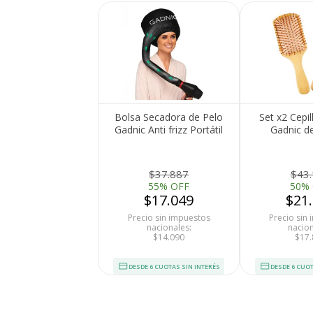
Bolsa Secadora de Pelo
Set x2 Cepil
Gadnic Anti frizz Portátil
Gadnic 
Medios de Pago
Desenre
$37.887
$43
55% OFF
50%
$17.049
$21
Precio sin impuestos
Precio sin
nacionales:
nacion
$14.090
$17.
DESDE 6 CUOTAS SIN INTERÉS
DESDE 6 CUOT