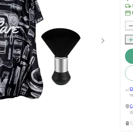
D
re
C
d
1