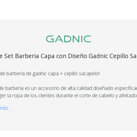
producto que esperaba
el 100% de tu dinero!
e Set Barberia Capa con Diseño Gadnic Cepillo S
segura
Envío
C
de barberia de gadnic capa + cepillo sacapelo!
Asegurado
Dev
más altos
de barbería es un accesorio de alta calidad diseñado específic
Todos nuestros envíos
Te damos
guridad.
er la ropa de los clientes durante el corte de cabello y afeitado
cuentan con seguro total.
Si no es 
ños de
devol
.
ndo...
o ajustable para garantizar que se adapte a una amplia varieda
cuello y evite que los pelos entren en contacto con la piel del 
está diseñado con cerdas resistentes y duraderas que eliminan 