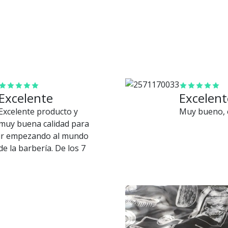
directa con
nosotros.
Excelente
Excelent
Excelente producto y
Muy bueno, e
muy buena calidad para
ir empezando al mundo
de la barbería. De los 7
meses que lo tengo en
ningún momento me
fallo ni se rompió. Muy
recomendado para
empezar ??.