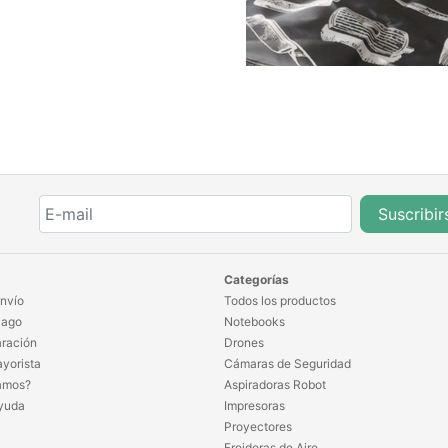
Suscribir
Categorías
nvío
Todos los productos
Pago
Notebooks
ración
Drones
yorista
Cámaras de Seguridad
amos?
Aspiradoras Robot
yuda
Impresoras
Proyectores
Freidoras de Aire