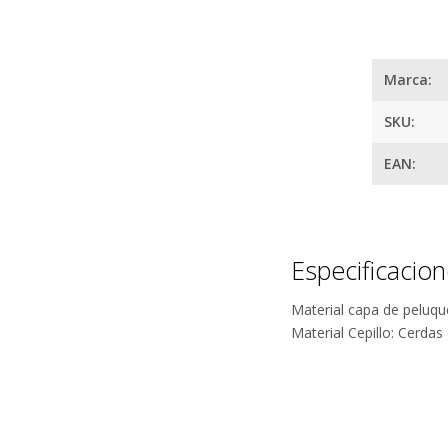
los pelos 
largas hora
Marca:
¿
SKU:
EAN:
Especificacio
Material capa de peluq
Material Cepillo: Cerdas