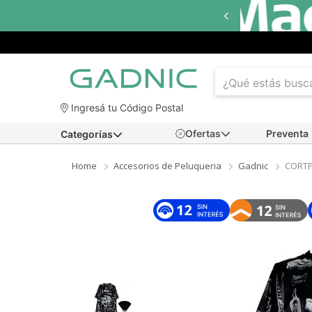
Hasta
18 cuotas sin interés
en seleccionados
Ingresá tu Código Postal
Ofertas
Preventa
Categorías
Home
Accesorios de Peluqueria
Gadnic
CORTP