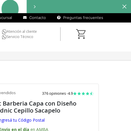
cuotas
Hasta
9 cuotas 
sin
cursal
Contacto
Preguntas frecuentes
interés)
Atención al cliente
Servicio Técnico
vendidos
376 opiniones -
4.9
t Barberia Capa con Diseño
dnic Cepillo Sacapelo
ngresá tu Código Postal
Envío en el día
en AMBA