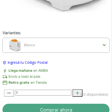
×
Medios de Pago
Variantes:
Blanco
Ingresá tu Código Postal
Llega mañana
en AMBA
Envío a todo el país
Recibí el producto que esperabas o
Retiro gratis
en Tienda
te devolvemos tu dinero.
(10 disponibles)
En Bidcom te aseguramos recibir el producto
Comprar ahora