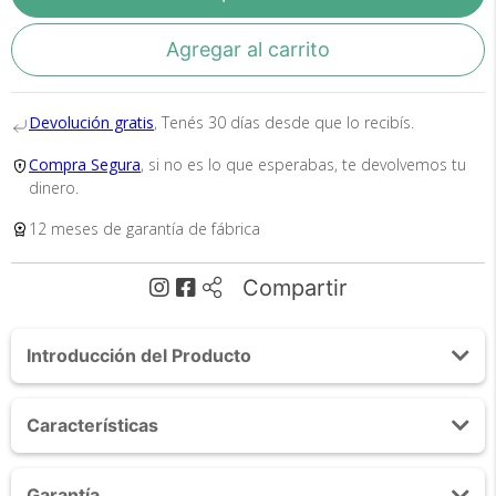
que esperabas o te devolvemos el 100% de tu
dinero!
Agregar al carrito
Devolución gratis
, Tenés 30 días desde que lo recibís.
Compra Segura
, si no es lo que esperabas, te devolvemos tu
dinero.
12 meses de garantía de fábrica
Tu compra segura
Cumplimos con los más altos estándares de
Compartir
seguridad. Nos avalan 14 años de
trayectoria.
Introducción del Producto
Acerca de Tostadora Electrica Cuk By Gadnic 700W
Características
2 Rebanadas 6 Niveles De Tostado Defrost
Recalentar Bandeja Extraible
- Marca: Gadnic
Desayunos Rapidos Y Deliciosos
Garantía