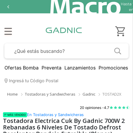
Hasta
18 cuotas sin interés
en seleccionados
Ofertas Bomba
Preventa
Lanzamientos
Promociones B
Ingresá tu Código Postal
Home
Tostadoras y Sandwicheras
Gadnic
TOSTAD2X
20 opiniones -
4.7
En Tostadoras y Sandwicheras
1° MÁS VENDIDO
Tostadora Electrica Cuk By Gadnic 700W 2
Rebanadas 6 Niveles De Tostado Defrost