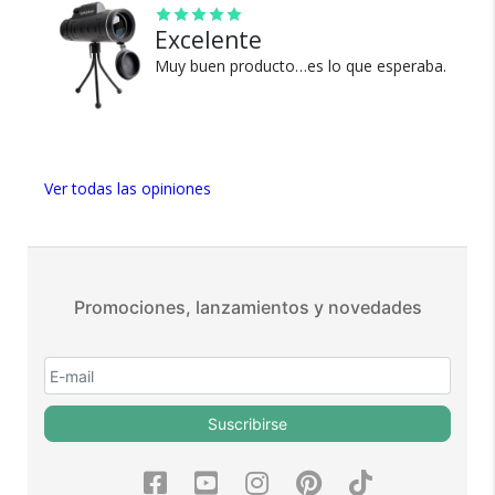
positivas en MercadoLibre.
Excelente
5 estrellas de 5 en Google.
Muy buen producto…es lo que esperaba.
5 estrellas de 5 en Facebook.
Más de 15.000 comentarios
positivos en todos nuestros
productos.
Seguro de cobertura en tus
Ver todas las opiniones
envíos.
Garantía oficial y directa con
nosotros.
Promociones, lanzamientos y novedades
Suscribirse