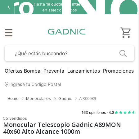
a
18 cuotas sin interés
n seleccionados
Ofertas Bomba
Preventa
Lanzamientos
Promociones B
Ingresá tu Código Postal
Home
Monoculares
Gadnic
AIR00089
163 opiniones -
4.8
55 vendidos
Monocular Telescopio Gadnic A89MON
40x60 Alto Alcance 1000m