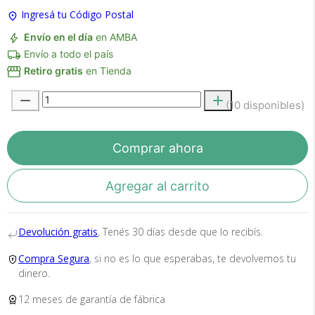
Ingresá tu Código Postal
Envío en el día
en AMBA
Envío a todo el país
Retiro gratis
en Tienda
Recibí el producto que esperabas o
te devolvemos tu dinero.
(10 disponibles)
Comprar ahora
En Bidcom te aseguramos recibir el producto
que esperabas o te devolvemos el 100% de tu
Agregar al carrito
dinero!
Devolución gratis
, Tenés 30 días desde que lo recibís.
Compra Segura
, si no es lo que esperabas, te devolvemos tu
dinero.
12 meses de garantía de fábrica