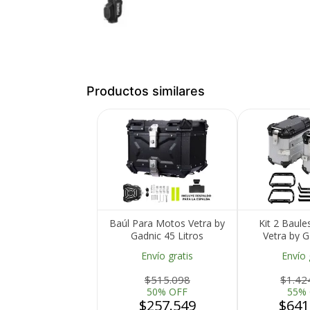
Productos similares
Medios de Pago
Baúl Para Motos Vetra by
Kit 2 Baule
Gadnic 45 Litros
Vetra by G
Impermeable Con
Aluminio 
Envío gratis
Envío 
Respaldo
$515.098
$1.42
50% OFF
55%
$257.549
$641