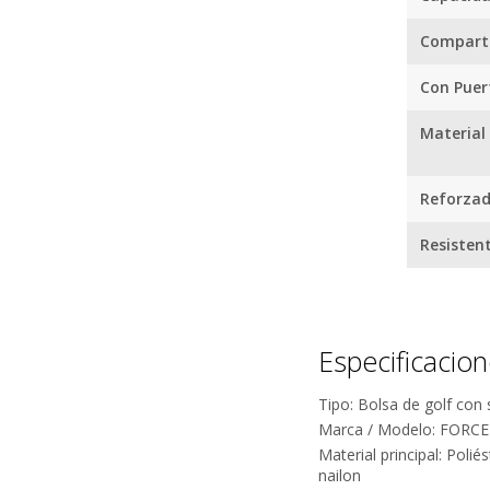
enfrentar 
Compart
Organizá c
Los compar
Con Puer
accesorios
divisores 
Material
fricción in
paraguas y 
Reforza
cada recor
al equipam
Resisten
espacio de
la cancha.
Disfrutá e
El sistema
Especificacio
distintas s
antidesliz
Tipo: Bolsa de golf con
reduciendo
Marca / Modelo: FORCE
automático 
Material principal: Poli
durante el 
nailon