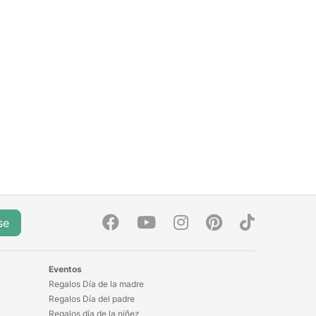
 de
 cada
na estética
ra combina
ra lograr
permiten
idad,
mpetencia.
uscan
se
Eventos
Regalos Día de la madre
Regalos Día del padre
Regalos día de la niñez