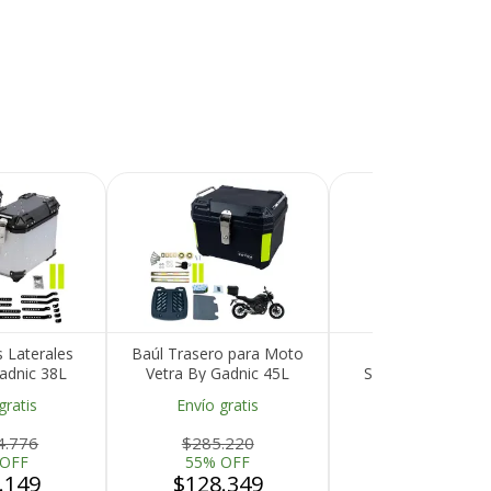
s Laterales
Baúl Trasero para Moto
Mochila De Via
adnic 38L
Vetra By Gadnic 45L
Southport Expand
Recibí el p
Universal
Plástico Impermeable con
Carry On 45c
gratis
Envío gratis
Envío gratis
que espera
Cierre Llave
Impermeable
4.776
$285.220
$186.271
devolvemo
 OFF
55% OFF
45% OFF
.149
$128.349
$102.449