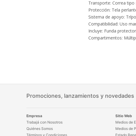
incluso co
Transporte: Correa tipo
estabilida
Protección: Tela perlant
Sistema de apoyo: Tríp
jornada.
Compatibilidad: Uso manu
Incluye: Funda protector
Movete con
Compartimentos: Múltipl
El acabado
deportiva 
poliéster r
mayor dura
utilizar el
modalidade
comodidad 
La bolsa F
Promociones, lanzamientos y novedades
funcionali
Empresa
Sitio Web
Trabajá con Nosotros
Medios de E
Quiénes Somos
Medios de 
Términos y Condiciones
Estado Repa