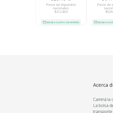
Precio sin impuestos
Precio sin
nacionales:
nacion
$212.850
$529
DESDE 6 CUOTAS SIN INTERÉS
DESDE 6 CUOT
Tu compra 
Cumplimos con los 
Acerca d
estándares de se
Nos avalan 14 a
trayectoria
Caminá la
La bolsa d
transporte