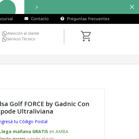
cuotas
Hasta
9 cuotas s
sin
cursal
Contacto
Preguntas frecuentes
interés)
Atención al cliente
Servicio Técnico
lsa Golf FORCE by Gadnic Con
ípode Ultraliviana
ngresá tu Código Postal
Llega mañana GRATIS
en AMBA
Envío gratis
a todo el país