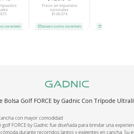
dinero.
 impuestos
Precio sin impuestos
Precio sin impues
ales:
nacionales:
nacionales:
En Bidcom te aseguramo
.875
$106.074
$84.669
producto que esperaba
AS SIN INTERÉS
DESDE 6 CUOTAS SIN INTERÉS
DESDE 6 CUOTAS SIN I
el 100% de tu dinero!
segura
Envío
C
Asegurado
Dev
más altos
e Bolsa Golf FORCE by Gadnic Con Trípode Ultral
Todos nuestros envíos
Te damos
guridad.
cuentan con seguro total.
Si no es 
ños de
devol
.
 cancha con mayor comodidad
e golf FORCE by Gadnic fue diseñada para brindar una experien
 cómoda durante recorridos largos y exigentes en cancha. Su e