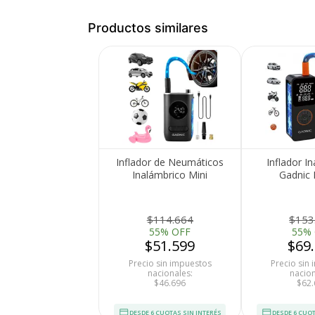
Productos similares
Inflador de Neumáticos
Inflador I
Inalámbrico Mini
Gadnic P
Recargable Gadnic
Compresor D
Compresor de Aire
mAh Digital
Con Auto St
$114.664
$153
Para Neu
55% OFF
55%
$51.599
$69
Precio sin impuestos
Precio sin
nacionales:
nacion
$46.696
$62.
DESDE 6 CUOTAS SIN INTERÉS
DESDE 6 CUOT