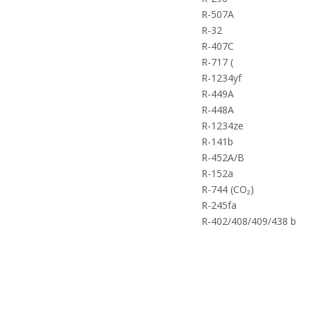
R-507A
R-32
R-407C
R-717 (
R-1234yf
R-449A
R-448A
R-1234ze
R-141b
R-452A/B
R-152a
R-744 (CO₂)
R-245fa
R-402/408/409/438 b