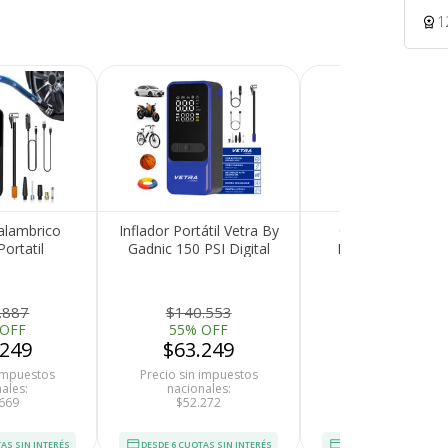
1
nalambrico
Inflador Portátil Vetra By
Compresor De A
ortatil
Gadnic 150 PSI Digital
Portátil Gadnic P
e Aire 2600
Bateria Recargable
Inflador De Neumá
 Recargable
Función Desinflado
50W Pantalla Dual
op Luz Led
Linterna LED
150 PSI 17 Lmi
.887
$140.553
$132.553
maticos
 OFF
55% OFF
55% OFF
.249
$63.249
$59.649
 impuestos
Precio sin impuestos
Precio sin impues
ales:
nacionales:
nacionales:
669
$52.272
$53.981
AS SIN INTERÉS
DESDE 6 CUOTAS SIN INTERÉS
DESDE 6 CUOTAS SIN I