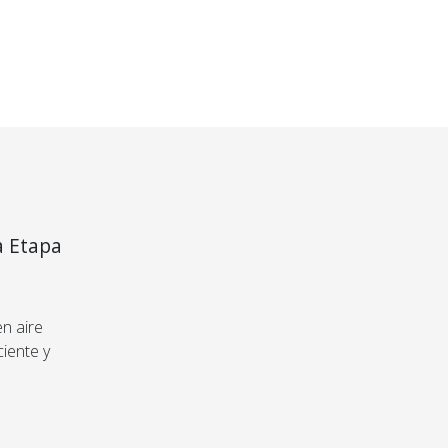
a Etapa
×
n aire
ciente y
roducto
bas o te
s tu
de hasta