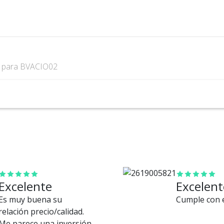
s
para BVACIO02
Excelente
Excelent
Es muy buena su
Cumple con e
relación precio/calidad.
Me parece una inversión