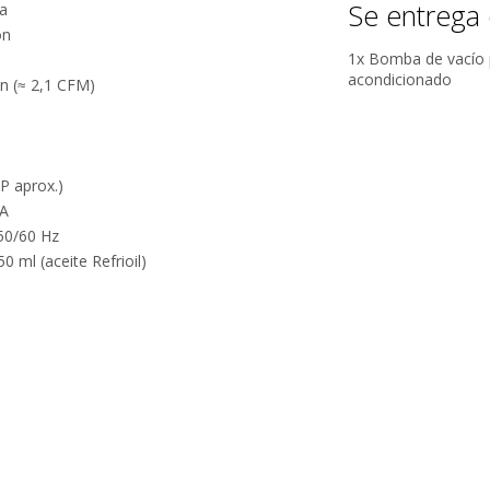
Se entrega 
pa
ón
1x Bomba de vacío 
acondicionado
in (≈ 2,1 CFM)
Por qué estamos tan seguros?
P aprox.)
 A
 50/60 Hz
100% de
Más de
0 ml (aceite Refrioil)
calificaciones
15.000
positivas en
comentarios
MercadoLibre.
positivos en
todos
5 estrellas de
nuestros
5 en Google.
productos.
5 estrellas de
Seguro de
5 en
cobertura en
Facebook.
tus envíos.