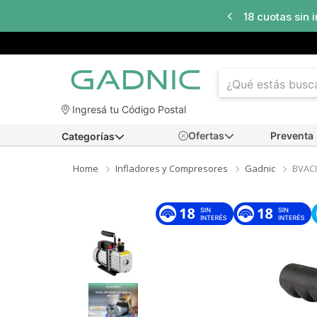
ta
18 cuotas sin interés
en seleccionados
Ingresá tu Código Postal
Ofertas
Preventa
Categorías
Home
Infladores y Compresores
Gadnic
BVAC