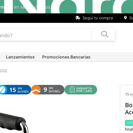
Seguí tu compra
Su
Lanzamientos
Promociones Bancarias
IO02
15 v
Bo
Ac
OF
Final