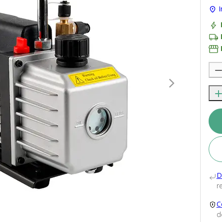
I
D
re
C
d