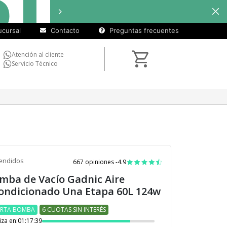
cuotas
Hasta
9 cuotas sin interés
e
sin
cursal
Contacto
Preguntas frecuentes
interés)
Atención al cliente
Servicio Técnico
endidos
667 opiniones -
4.9
mba de Vacío Gadnic Aire
ondicionado Una Etapa 60L 124w
ERTA BOMBA
6 CUOTAS SIN INTERÉS
iza en:
01:17:39