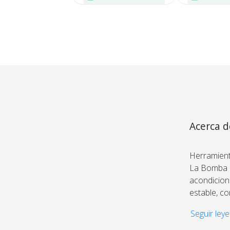
Acerca d
Medios de Pago
60L 124
Herramient
La Bomba d
acondiciona
estable, c
Seguir leye
Potente y 
Con un vac