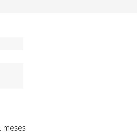
ida y
s recibir el
s o te devolvemos
s compacta,
ambios y
oluciones
 30 días de prueba.
lo que esperabas, te
vemos tu dinero.
12 meses