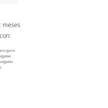
12 meses
con:
ero/gorra
ulgadas
pulgadas
s