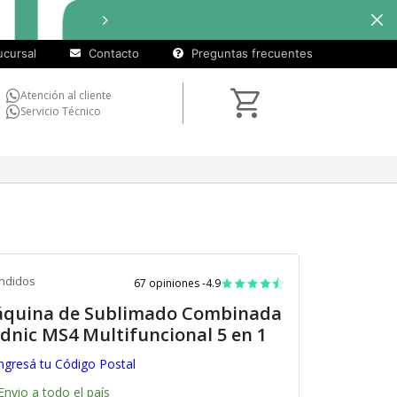
cuotas
Hasta
9 cuotas sin interés
e
sin
cursal
Contacto
Preguntas frecuentes
interés)
Atención al cliente
Servicio Técnico
ndidos
67 opiniones -
4.9
quina de Sublimado Combinada
dnic MS4 Multifuncional 5 en 1
ngresá tu Código Postal
Envio a todo el país