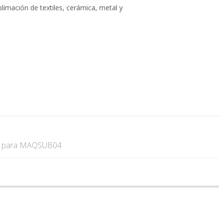
imación de textiles, cerámica, metal y
s
para MAQSUB04