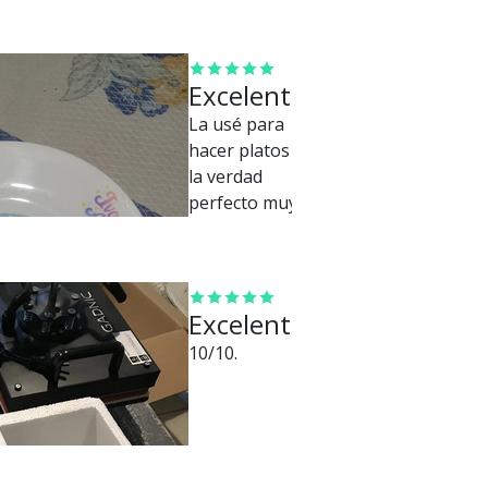
Excelente
La usé para
hacer platos y
la verdad
perfecto muy
buena
resistencia y
tiene doble
almohadilla.
Excelente
10/10.