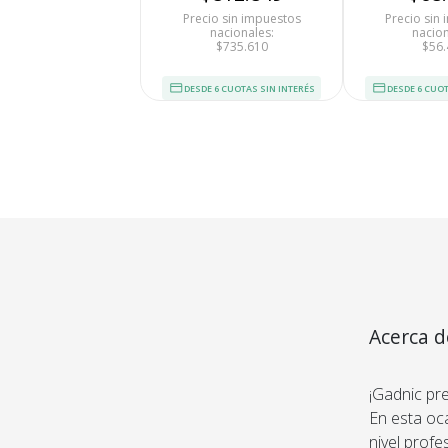
Precio sin impuestos
Precio sin
nacionales:
nacion
$735.610
$56.
DESDE 6 CUOTAS SIN INTERÉS
DESDE 6 CUOT
Medios de Pago
Acerca 
Multifun
¡Gadnic pr
En esta oc
nivel profe