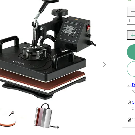
D
re
C
d
1