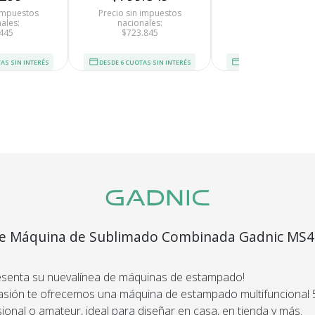
 impuestos
Precio sin impuestos
Precio sin impues
ales:
nacionales:
nacionales:
445
$723.845
$884.207
AS SIN INTERÉS
DESDE 6 CUOTAS SIN INTERÉS
DESDE 6 CUOTAS SIN I
Recibí el p
que espera
devolvemo
de Máquina de Sublimado Combinada Gadnic MS4
dinero.
cional 5 en 1
En Bidcom te aseguramo
esenta su nuevalínea de máquinas de estampado!
producto que esperaba
asión te ofrecemos una máquina de estampado multifuncional 
el 100% de tu dinero!
sional o amateur, ideal para diseñar en casa, en tienda y más.