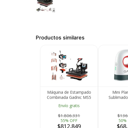
Productos similares
Máquina de Estampado
Mini Pla
Combinada Gadnic MS5
Sublimado
Multifuncional Diez en
Niveles de 
Envío gratis
Uno
$1.806.331
$136
55% OFF
50%
$812.849
$68