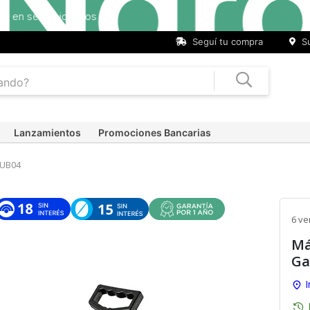
Seguí tu compra
Su
Lanzamientos
Promociones Bancarias
UB04
6 ve
Má
Ga
I