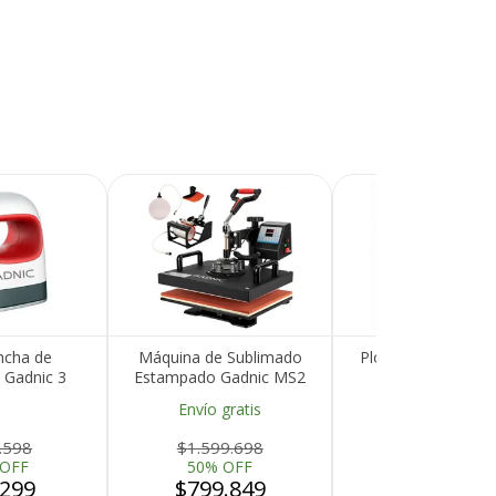
ncha de
Máquina de Sublimado
Plotter de Corte G
 Gadnic 3
Estampado Gadnic MS2
88 Cm
Temperatura
Combinada Multifuncional
Envío gratis
Envío gratis
8 en 1 Control Digital
29x38cm 1200W
.598
$1.599.698
$1.954.098
 OFF
50% OFF
50% OFF
.299
$799.849
$977.049