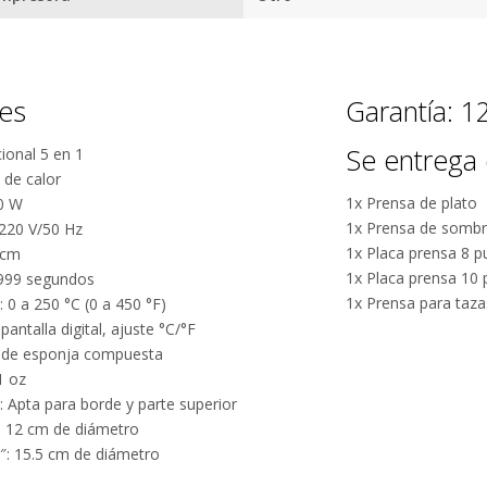
Por qué estamos tan seguros?
nes
Garantía: 
100% de
Más de
calificaciones
15.000
Se entrega 
ional 5 en 1
positivas en
comentarios
 de calor
MercadoLibre.
positivos en
1x Prensa de plato
0 W
todos
5 estrellas de
1x Prensa de sombr
 220 V/50 Hz
nuestros
1x Placa prensa 8 p
5 en Google.
 cm
productos.
1x Placa prensa 10 
 999 segundos
5 estrellas de
1x Prensa para taza
 0 a 250 °C (0 a 450 °F)
Seguro de
5 en
pantalla digital, ajuste °C/°F
cobertura en
Facebook.
a de esponja compuesta
tus envíos.
1 oz
Garantía
s: Apta para borde y parte superior
oficial y
″: 12 cm de diámetro
directa con
0″: 15.5 cm de diámetro
nosotros.