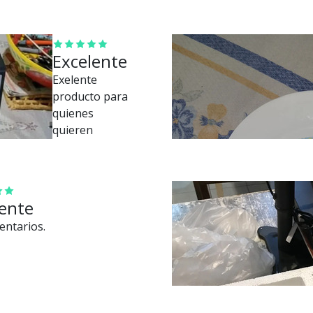
Excelente
Exelente
producto para
quienes
quieren
emprender.
Fácil de usar y
de muy buena
calidad tanto
ente
la máquina
entarios.
como los
resultados.
Super
recomendado.