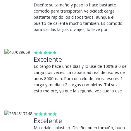
Si no es lo que esperabas, te devolvemos tu
Diseño: su tamaño y peso lo hace bastante
dinero.
comodo para transportar. Velocidad: carga
bastante rapido los dispositivos, aunque el
puerto de calienta mucho tambien. Es comodo
para salidas largas o viajes, lo lleve por
precaucion cada que estoy fuera de casa por un
largo tiempo y me ha sido de mucha utilidad.
Los unicos defectos que tiene es que se raya
demasiado facil y cuando usa la carga rapida el
¿Por qué estamos tan
Excelente
puerto usb se calienta bastante.
seguros?
Lo tengo hace unos días y lo use de 100% a 0 de
Ver más
carga dos veces. La capacidad real de uso es de
unos 8000mah. Para un celu de ahora eso es 1
carga y media a 2 cargas completas. Tal vez
100% de calificaciones
esto mejore, ya que la segunda vez que lo use
positivas en MercadoLibre.
rindio mejor que la primera, dejo un grafico que
5 estrellas de 5 en Google.
plotee con la carga ;). Esteticamente me parece
barbaro, no es pesado (pesa lo mismo que un
5 estrellas de 5 en Facebook.
celu), y el indicador led de bateria restante es
Excelente
Más de 15.000 comentarios
genial.
positivos en todos nuestros
Materiales: plástico. Diseño: buen tamaño, buen