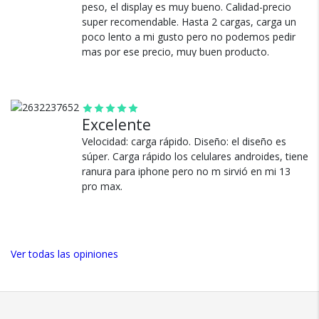
productos.
Ver más
peso, el display es muy bueno. Calidad-precio
super recomendable. Hasta 2 cargas, carga un
Seguro de cobertura en tus
poco lento a mi gusto pero no podemos pedir
envíos.
mas por ese precio, muy buen producto.
Garantía oficial y directa con
nosotros.
Ver más
Excelente
Velocidad: carga rápido. Diseño: el diseño es
súper. Carga rápido los celulares androides, tiene
ranura para iphone pero no m sirvió en mi 13
pro max.
Ver todas las opiniones