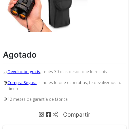
×
Medios de Pago
Agotado
Devolución gratis
, Tenés 30 días desde que lo recibís.
Recibí el producto que esperabas o
te devolvemos tu dinero.
Compra Segura
, si no es lo que esperabas, te devolvemos tu
dinero.
12 meses de garantía de fábrica
En Bidcom te aseguramos recibir el producto
que esperabas o te devolvemos el 100% de tu
Compartir
dinero!