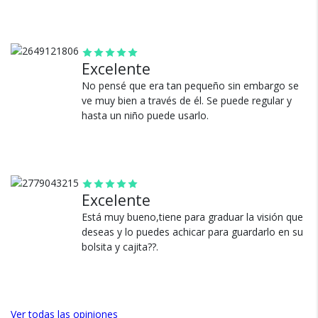
¿Por qué estamos tan
seguros?
Excelente
100% de calificaciones
No pensé que era tan pequeño sin embargo se
positivas en MercadoLibre.
ve muy bien a través de él. Se puede regular y
hasta un niño puede usarlo.
5 estrellas de 5 en Google.
5 estrellas de 5 en Facebook.
Más de 15.000 comentarios
positivos en todos nuestros
productos.
Excelente
Seguro de cobertura en tus
Está muy bueno,tiene para graduar la visión que
envíos.
deseas y lo puedes achicar para guardarlo en su
bolsita y cajita??.
Garantía oficial y directa con
nosotros.
Ver todas las opiniones