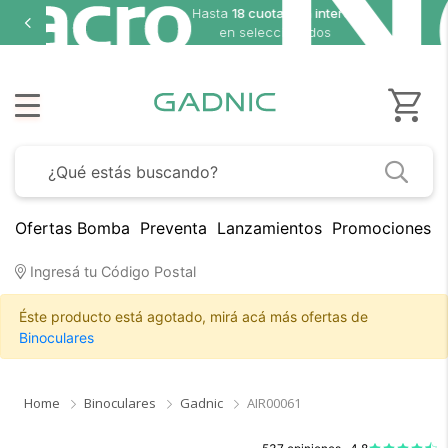
8 cuotas sin interés
seleccionados
Ofertas Bomba
Preventa
Lanzamientos
Promociones B
Ingresá tu Código Postal
Éste producto está agotado, mirá acá más ofertas de
Binoculares
Home
Binoculares
Gadnic
AIR00061