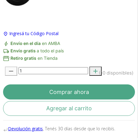
×
Medios de Pago
Ingresá tu Código Postal
Envío en el día
en AMBA
Envío gratis
a todo el país
Retiro gratis
en Tienda
(10 disponibles)
Recibí el producto que esperabas o
te devolvemos tu dinero.
Comprar ahora
Agregar al carrito
En Bidcom te aseguramos recibir el producto
que esperabas o te devolvemos el 100% de tu
Devolución gratis
, Tenés 30 días desde que lo recibís.
dinero!