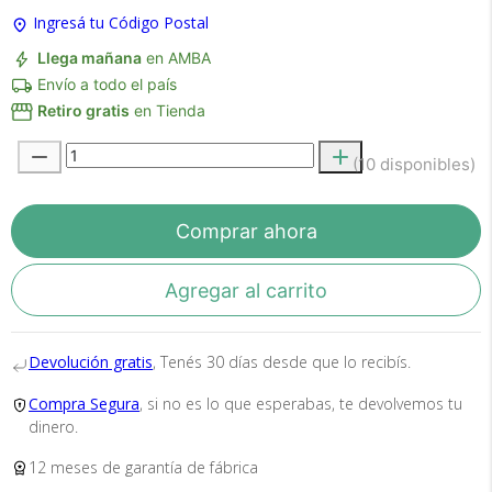
Ingresá tu Código Postal
Llega mañana
en AMBA
Envío a todo el país
Retiro gratis
en Tienda
Recibí el producto que esperabas o
te devolvemos tu dinero.
(10 disponibles)
Comprar ahora
En Bidcom te aseguramos recibir el producto
que esperabas o te devolvemos el 100% de tu
dinero!
Agregar al carrito
Devolución gratis
, Tenés 30 días desde que lo recibís.
Compra Segura
, si no es lo que esperabas, te devolvemos tu
dinero.
12 meses de garantía de fábrica