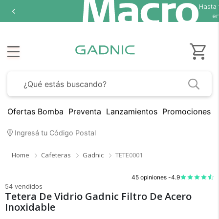
Hasta
en
Ofertas Bomba
Preventa
Lanzamientos
Promociones B
Ingresá tu Código Postal
Home
Cafeteras
Gadnic
TETE0001
45 opiniones -
4.9
54 vendidos
Tetera De Vidrio Gadnic Filtro De Acero
Inoxidable