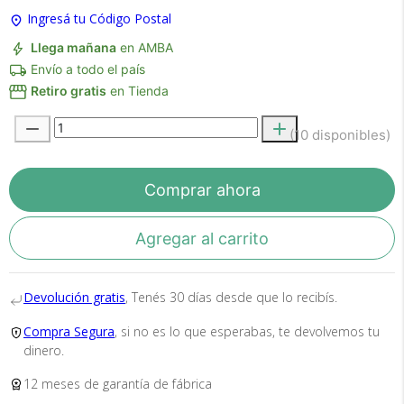
Ingresá tu Código Postal
Llega mañana
en AMBA
Envío a todo el país
Retiro gratis
en Tienda
(10 disponibles)
Recibí el producto que esperabas o
te devolvemos tu dinero.
Comprar ahora
En Bidcom te aseguramos recibir el producto
Agregar al carrito
que esperabas o te devolvemos el 100% de tu
dinero!
Devolución gratis
, Tenés 30 días desde que lo recibís.
Compra Segura
, si no es lo que esperabas, te devolvemos tu
dinero.
12 meses de garantía de fábrica