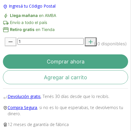
Ingresá tu Código Postal
Llega mañana
en AMBA
Envío a todo el país
Retiro gratis
en Tienda
(10 disponibles)
Recibí el producto que esperabas o
te devolvemos tu dinero.
Comprar ahora
En Bidcom te aseguramos recibir el producto
Agregar al carrito
que esperabas o te devolvemos el 100% de tu
dinero!
Devolución gratis
, Tenés 30 días desde que lo recibís.
Compra Segura
, si no es lo que esperabas, te devolvemos tu
dinero.
12 meses de garantía de fábrica