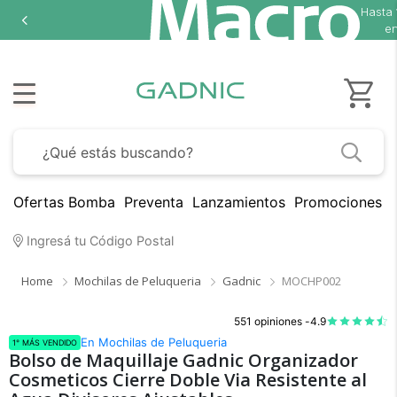
Hasta
en
Ofertas Bomba
Preventa
Lanzamientos
Promociones B
Ingresá tu Código Postal
Home
Mochilas de Peluqueria
Gadnic
MOCHP002
551 opiniones -
4.9
En Mochilas de Peluqueria
1° MÁS VENDIDO
Bolso de Maquillaje Gadnic Organizador
Cosmeticos Cierre Doble Via Resistente al