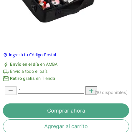
×
Medios de Pago
Ingresá tu Código Postal
Envío en el día
en AMBA
Recibí el producto que esperabas o
Envío a todo el país
te devolvemos tu dinero.
Retiro gratis
en Tienda
(10 disponibles)
En Bidcom te aseguramos recibir el producto
que esperabas o te devolvemos el 100% de tu
Comprar ahora
dinero!
Agregar al carrito