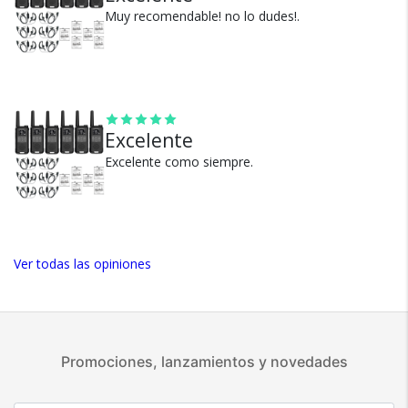
Muy recomendable! no lo dudes!.
100% de calificaciones
positivas en MercadoLibre.
5 estrellas de 5 en Google.
5 estrellas de 5 en Facebook.
Excelente
Más de 15.000 comentarios
positivos en todos nuestros
Excelente como siempre.
productos.
Seguro de cobertura en tus
envíos.
Garantía oficial y directa con
Ver todas las opiniones
nosotros.
Promociones, lanzamientos y novedades