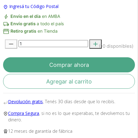
Ingresá tu Código Postal
Envío en el día
en AMBA
Envío gratis
a todo el país
Retiro gratis
en Tienda
(10 disponibles)
Recibí el producto que esperabas o
te devolvemos tu dinero.
Comprar ahora
Agregar al carrito
En Bidcom te aseguramos recibir el producto
que esperabas o te devolvemos el 100% de tu
Devolución gratis
, Tenés 30 días desde que lo recibís.
dinero!
Compra Segura
, si no es lo que esperabas, te devolvemos tu
dinero.
12 meses de garantía de fábrica