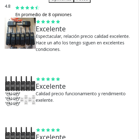
• Dos opciones de alimentación: Batería de iones de
4.8
litio de 1400 mAh o 3 baterías alcalinas AA por radio
En promedio de 8 opiniones
• Duración de la batería: hasta 18 horas
• Bidireccional
Excelente
• Con Linterna
• Reloj Dual
Espectacular, relación precio calidad excelente.
• Largo Alcance
Hace un año los tengo siguen en excelentes
Cambios y Devoluciones
condiciones.
Te damos 30 días de prueba.
Si no es lo que esperabas, te devolvemos tu
dinero.
Excelente
Calidad precio funcionamiento y rendimiento
exelente.
¿Por qué estamos tan
seguros?
Excelente