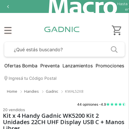
Hasta
18 cu
en sel
Ofertas Bomba
Preventa
Lanzamientos
Promociones B
Ingresá tu Código Postal
Home
Handies
Gadnic
KWAL52X8
44 opiniones -
4.9
20 vendidos
Kit x 4 Handy Gadnic WK5200 Kit 2
Unidades 22CH UHF Display USB C + Manos
Libres