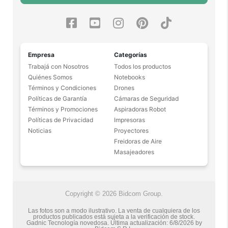
• 12 canales meteorológicos NOAA
• 155 códigos de privacidad (50 códigos CTCSS/ 105
códigos DCS)
• 10 alertas de llamadas seleccionables
• Escaneo y almacenamiento de códigos de
Empresa
Categorías
privacidad
Trabajá con Nosotros
Todos los productos
• Monitoreo y escaneo de canales
Quiénes Somos
Notebooks
• Operación Manos Libres
Términos y Condiciones
Drones
• Tono de pitido Roger
Políticas de Garantía
Cámaras de Seguridad
• Tonos de pulsación de teclas
Términos y Promociones
Aspiradoras Robot
• Conector para auriculares Kenwood de 2 pines
Políticas de Privacidad
Impresoras
• Conector USB tipo C para cargar
Noticias
Proyectores
• Dos opciones de alimentación: Batería de iones de
Freidoras de Aire
litio de 1400 mAh o 3 baterías alcalinas AA por radio
Masajeadores
• Duración de la batería: hasta 18 horas
• Bidireccional
• Con Linterna
Copyright © 2026 Bidcom Group.
• Reloj Dual
• Largo Alcance
Las fotos son a modo ilustrativo. La venta de cualquiera de los
---------------------------------------------------
productos publicados está sujeta a la verificación de stock.
Gadnic Tecnología novedosa.
Última actualización:
6/8/2026
by
----------------------------------------