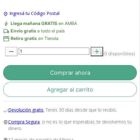
Ingresá tu Código Postal
Llega mañana GRATIS
en AMBA
Envío gratis
a todo el país
Retiro gratis
en Tienda
Recibí el producto que esperabas o
(10 disponibles)
te devolvemos tu dinero.
Comprar ahora
En Bidcom te aseguramos recibir el producto
Agregar al carrito
que esperabas o te devolvemos el 100% de tu
dinero!
Devolución gratis
, Tenés 30 días desde que lo recibís.
Compra Segura
, si no es lo que esperabas, te devolvemos tu
dinero.
12 meses de garantía de fábrica