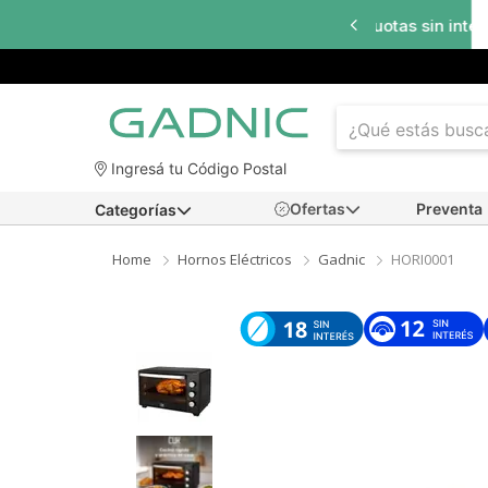
a
18 cuotas sin interés
en seleccionados
Ingresá tu Código Postal
Ofertas
Preventa
Categorías
Home
Hornos Eléctricos
Gadnic
HORI0001