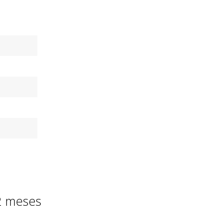
ambios y
oluciones
 30 días de prueba.
lo que esperabas, te
vemos tu dinero.
12 meses