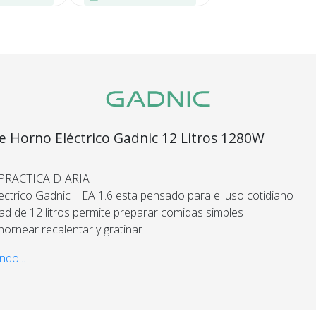
Recibí el p
que espera
devolvemo
e Horno Eléctrico Gadnic 12 Litros 1280W
dinero.
PRACTICA DIARIA
En Bidcom te aseguramo
lectrico Gadnic HEA 1.6 esta pensado para el uso cotidiano
producto que esperaba
ad de 12 litros permite preparar comidas simples
el 100% de tu dinero!
hornear recalentar y gratinar
cticidad en cocinas domesticas
ndo...
E CALOR EFICIENTE
 cuatro elementos calefactores de acero inoxidable
 distribucion pareja del calor interno