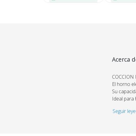
Medios de Pago
Acerca d
COCCION 
El horno e
Su capacid
Ideal para 
Aporta pra
Seguir leye
SISTEMA D
Cuenta con
Permite una