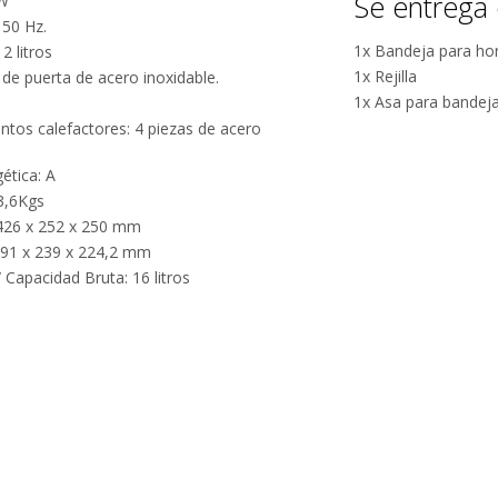
Se entrega 
0W
calificaciones
15.000
 50 Hz.
positivas en
comentarios
1x Bandeja para ho
2 litros
MercadoLibre.
positivos en
1x Rejilla
de puerta de acero inoxidable.
todos
1x Asa para bandej
5 estrellas de
nuestros
tos calefactores: 4 piezas de acero
5 en Google.
productos.
5 estrellas de
ética: A
Seguro de
5 en
 3,6Kgs
cobertura en
Facebook.
426 x 252 x 250 mm
tus envíos.
291 x 239 x 224,2 mm
Garantía
 / Capacidad Bruta: 16 litros
oficial y
directa con
nosotros.