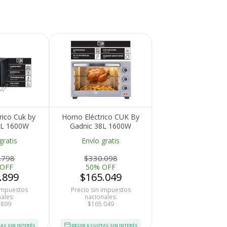
rico Cuk by
Horno Eléctrico CUK By
5L 1600W
Gadnic 38L 1600W
unción
Convección Con Asador
gratis
Envío gratis
Giratorio Rotiseria
.798
$330.098
 OFF
50% OFF
.899
$165.049
 impuestos
Precio sin impuestos
ales:
nacionales:
.899
$165.049
AS SIN INTERÉS
DESDE 6 CUOTAS SIN INTERÉS