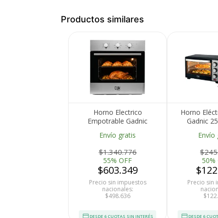
Productos similares
Horno Electrico
Horno Eléct
Empotrable Gadnic
Gadnic 2
Conveccion Multifuncion
Multif
Envío gratis
Envío 
Coccion Uniforme Diseño
Integrado Cocina
$1.340.776
$245
55% OFF
50%
$603.349
$122
Precio sin impuestos
Precio sin
nacionales:
nacion
$498.636
$122
DESDE 6 CUOTAS SIN INTERÉS
DESDE 6 CUOT