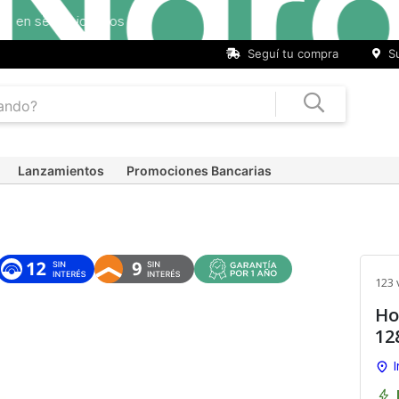
Seguí tu compra
Su
Lanzamientos
Promociones Bancarias
123 
Ho
12
I