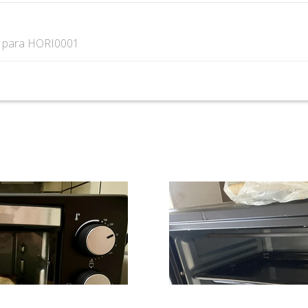
s
para HORI0001
Excelente
Compré el
horno
eléctrico cuk
de gadnic y,
sinceramente,