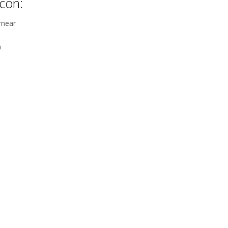
con:
rnear
a