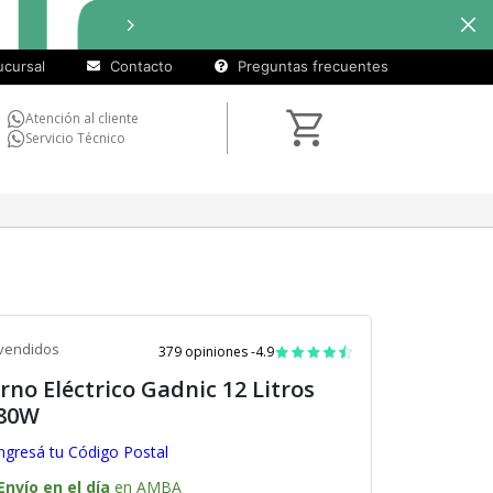
cuotas
Hasta
9 cuotas sin interés
e
sin
cursal
Contacto
Preguntas frecuentes
interés)
Atención al cliente
Servicio Técnico
vendidos
379 opiniones -
4.9
rno Eléctrico Gadnic 12 Litros
80W
ngresá tu Código Postal
Envío en el día
en AMBA