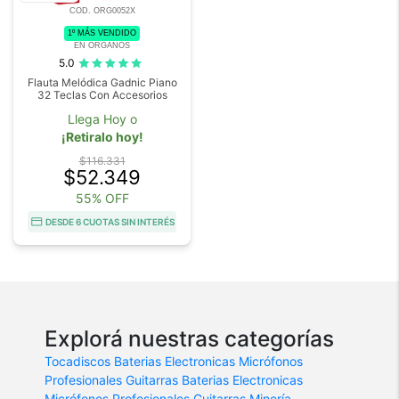
COD. ORG0052X
1º MÁS VENDIDO
EN ORGANOS
5.0
Flauta Melódica Gadnic Piano
32 Teclas Con Accesorios
Llega Hoy o
¡Retiralo hoy!
$116.331
$52.349
55% OFF
DESDE 6 CUOTAS SIN INTERÉS
Explorá nuestras categorías
Tocadiscos
Baterias Electronicas
Micrófonos
Profesionales
Guitarras
Baterias Electronicas
Micrófonos Profesionales
Guitarras
Minería